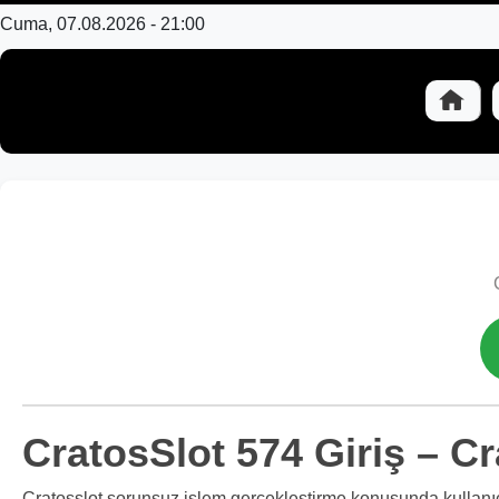
Cuma, 07.08.2026 - 21:00
CratosSlot 574 Giriş – C
Cratosslot sorunsuz işlem gerçekleştirme konusunda kullanıcıla