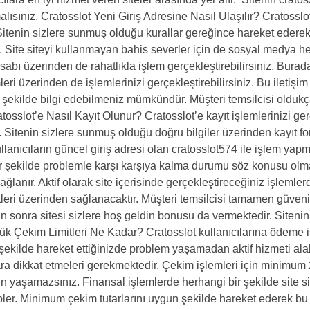
sınız. Cratosslot Yeni Giriş Adresine Nasıl Ulaşılır? Cratosslot
ar. Sitenin sizlere sunmuş olduğu kurallar gereğince hareket ede
z. Site siteyi kullanmayan bahis severler için de sosyal medya h
bı üzerinden de rahatlıkla işlem gerçekleştirebilirsiniz. Burad
ri üzerinden de işlemlerinizi gerçekleştirebilirsiniz. Bu iletişi
r şekilde bilgi edebilmeniz mümkündür. Müşteri temsilcisi oldukça
tosslot’e Nasıl Kayıt Olunur? Cratosslot’e kayıt işlemlerinizi ge
. Sitenin sizlere sunmuş olduğu doğru bilgiler üzerinden kayıt
llanıcıların güncel giriş adresi olan cratosslot574 ile işlem yapm
ekilde problemle karşı karşıya kalma durumu söz konusu olmaz. S
 sağlanır. Aktif olarak site içerisinde gerçekleştireceğiniz işle
etleri üzerinden sağlanacaktır. Müşteri temsilcisi tamamen güvenil
an sonra sitesi sizlere hoş geldin bonusu da vermektedir. Site
nlük Çekim Limitleri Ne Kadar? Cratosslot kullanıcılarına ödeme iş
 şekilde hareket ettiğinizde problem yaşamadan aktif hizmeti ala
llara dikkat etmeleri gerekmektedir. Çekim işlemleri için minimum
n yaşamazsınız. Finansal işlemlerde herhangi bir şekilde site 
ipler. Minimum çekim tutarlarını uygun şekilde hareket ederek 