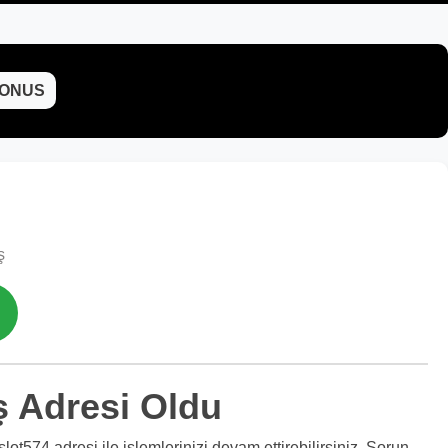
ONUS
ş
ş Adresi Oldu
ot574 adresi ile işlemlerinizi devam ettirebilirsiniz. Sorun