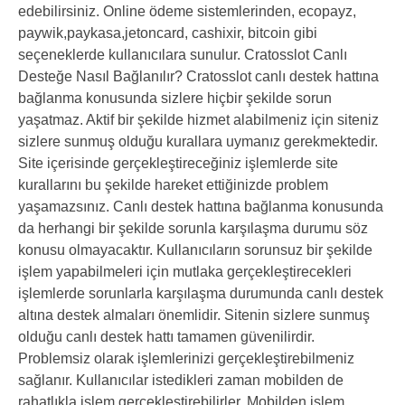
edebilirsiniz. Online ödeme sistemlerinden, ecopayz,
paywik,paykasa,jetoncard, cashixir, bitcoin gibi
seçeneklerde kullanıcılara sunulur. Cratosslot Canlı
Desteğe Nasıl Bağlanılır? Cratosslot canlı destek hattına
bağlanma konusunda sizlere hiçbir şekilde sorun
yaşatmaz. Aktif bir şekilde hizmet alabilmeniz için siteniz
sizlere sunmuş olduğu kurallara uymanız gerekmektedir.
Site içerisinde gerçekleştireceğiniz işlemlerde site
kurallarını bu şekilde hareket ettiğinizde problem
yaşamazsınız. Canlı destek hattına bağlanma konusunda
da herhangi bir şekilde sorunla karşılaşma durumu söz
konusu olmayacaktır. Kullanıcıların sorunsuz bir şekilde
işlem yapabilmeleri için mutlaka gerçekleştirecekleri
işlemlerde sorunlarla karşılaşma durumunda canlı destek
altına destek almaları önemlidir. Sitenin sizlere sunmuş
olduğu canlı destek hattı tamamen güvenilirdir.
Problemsiz olarak işlemlerinizi gerçekleştirebilmeniz
sağlanır. Kullanıcılar istedikleri zaman mobilden de
rahatlıkla işlem gerçekleştirebilirler. Mobilden işlem